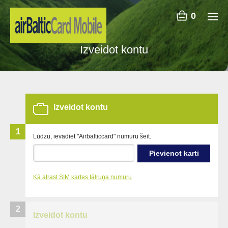
0
Izveidot kontu
Izveidot kontu
1
Lūdzu, ievadiet "Airbalticcard" numuru šeit.
Pievienot karti
Kā atrast SIM kartes tālruņa numuru
2
Izveidot kontu