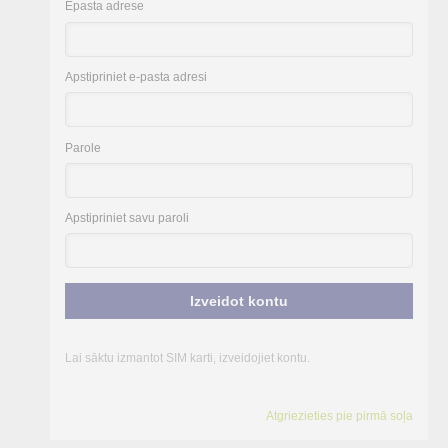
Epasta adrese
Apstipriniet e-pasta adresi
Parole
Apstipriniet savu paroli
Izveidot kontu
Lai sāktu izmantot SIM karti, izveidojiet kontu.
Atgriezieties pie pirmā soļa