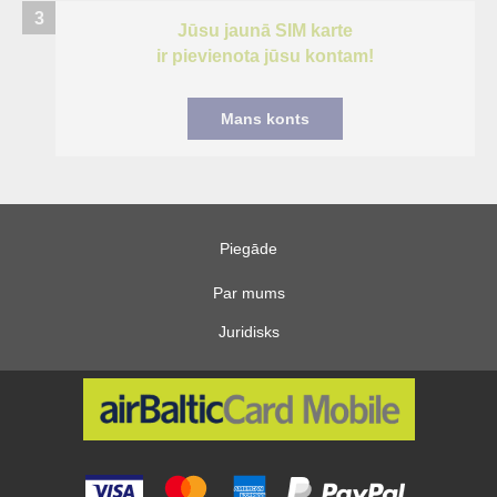
3
Jūsu jaunā SIM karte
ir pievienota jūsu kontam!
Mans konts
Piegāde
Par mums
Juridisks